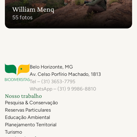
William Menq
55 fotos
Belo Horizonte, MG
Av. Celso Porfírio Machado, 1813
Tel – (31) 3653-7795
WhatsApp – (31) 9 9986-8810
Nosso trabalho
Pesquisa & Conservação
Reservas Particulares
Educação Ambiental
Planejamento Territorial
Turismo