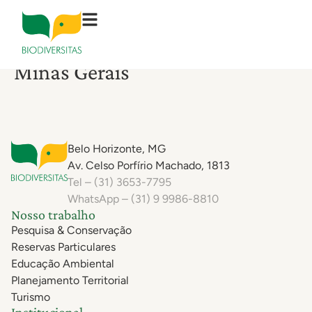
Lista Vermelha de Espécies
Ameaçadas da Flora e Fauna de
Minas Gerais
Belo Horizonte, MG
Av. Celso Porfírio Machado, 1813
Tel – (31) 3653-7795
WhatsApp – (31) 9 9986-8810
Nosso trabalho
Pesquisa & Conservação
Reservas Particulares
Educação Ambiental
Planejamento Territorial
Turismo