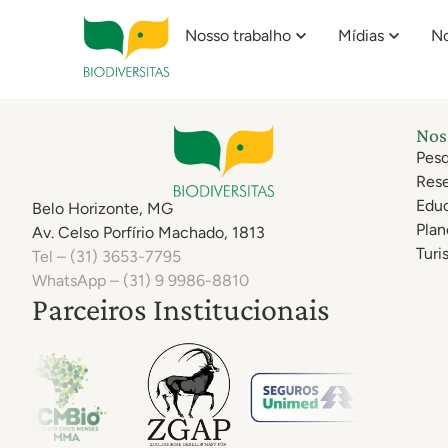
Projeto Mantis
Nosso trabalho
Mídias
No
Nos
Pesq
Rese
Edu
Belo Horizonte, MG
Plan
Av. Celso Porfírio Machado, 1813
Turi
Tel – (31) 3653-7795
WhatsApp – (31) 9 9986-8810
Parceiros Institucionais