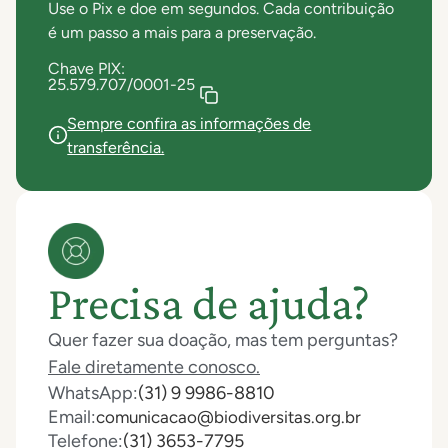
Use o Pix e doe em segundos. Cada contribuição
é um passo a mais para a preservação.
Chave PIX:
25.579.707/0001-25
Sempre confira as informações de
transferência.
Precisa de ajuda?
Quer fazer sua doação, mas tem perguntas?
Fale diretamente conosco.
WhatsApp:
(31) 9 9986-8810
Email:
comunicacao@biodiversitas.org.br
Telefone:
(31) 3653-7795