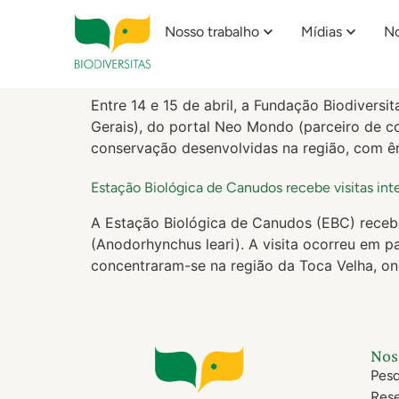
Blog Categoria:
Estação Bi
Nosso trabalho
Mídias
No
Fundação Biodiversitas recebe diretores da Segu
Entre 14 e 15 de abril, a Fundação Biodivers
Gerais), do portal Neo Mondo (parceiro de co
conservação desenvolvidas na região, com ê
Estação Biológica de Canudos recebe visitas int
​A Estação Biológica de Canudos (EBC) receb
(Anodorhynchus leari). A visita ocorreu em p
concentraram-se na região da Toca Velha, on
Nos
Pesq
Rese