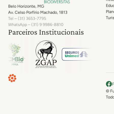
Edu
Belo Horizonte, MG
Plan
Av. Celso Porfírio Machado, 1813
Turi
Tel – (31) 3653-7795
WhatsApp – (31) 9 9986-8810
Parceiros Institucionais
© Fu
Todo