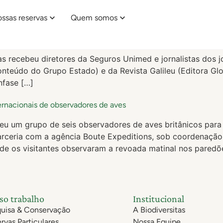
ológica de Canudos
ssas reservas
Quem somos
ros Unimed e jornalistas na EBC
itas recebeu diretores da Seguros Unimed e jornalistas dos 
nteúdo do Grupo Estado) e da Revista Galileu (Editora Glob
nfase […]
ernacionais de observadores de aves
eu um grupo de seis observadores de aves britânicos para 
arceria com a agência Boute Expeditions, sob coordenação d
de os visitantes observaram a revoada matinal nos paredõ
so trabalho
Institucional
uisa & Conservação
A Biodiversitas
rvas Particulares
Nossa Equipe